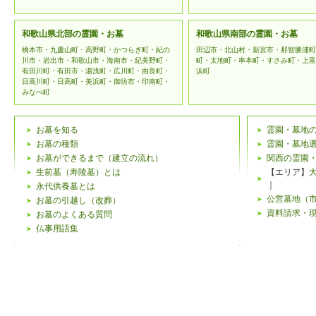
登録情報の
和歌山県北部の霊園・お墓
和歌山県南部の霊園・お墓
「霊園・お
橋本市・九慶山町・高野町・かつらぎ町・紀の
田辺市・北山村・新宮市・那智勝浦町
川市・岩出市・和歌山市・海南市・紀美野町・
町・太地町・串本町・すさみ町・上富
の個人情報
有田川町・有田市・湯浅町・広川町・由良町・
浜町
日高川町・日高町・美浜町・御坊市・印南町・
みなべ町
ます。頂い
個人情報
お墓を知る
霊園・墓地
お墓の種類
霊園・墓地
下記のよ
お墓ができるまで（建立の流れ）
関西の霊園
生前墓（寿陵墓）とは
【エリア】
がござい
｜
永代供養墓とは
公営墓地（
お墓の引越し（改葬）
個人情報
資料請求・
お墓のよくある質問
仏事用語集
当ウェブ
特定する
客様ご本
み、合理