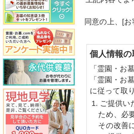
同意の上、[
個人情報の
「霊園・お
「霊園・お
に従って取
ご提供い
ため、必
その改善