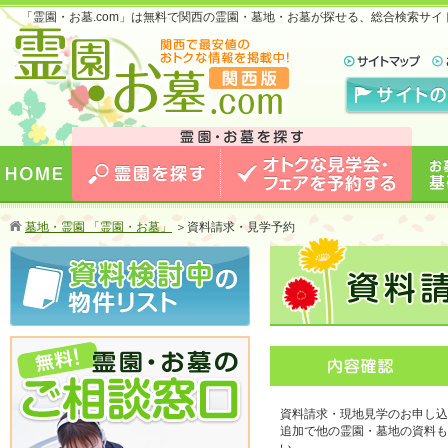
「霊園・お墓.com」は無料で関西の霊園・墓地・お墓が探せる、総合検索サ
お墓のことなら霊園・お墓.com 関西版 関西で
最安値のおトクな情報を掲載中！
HOME
霊園を探す
オトクな見学会・フェアを予約
お墓
墓地・霊園 「霊園・お墓」
＞
資料請求・見学予約
する
資料請求・現地見学のお申し込
追加で他の霊園・墓地の資料も