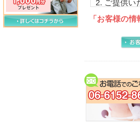
ご提供い
内で取り
「お客様の情
ご本人
サービ
電話、
報に関
うこと
お問合
なお、
に利用
ご提供い
者に開示