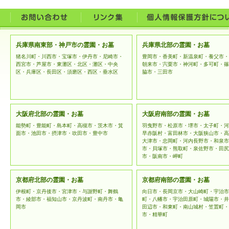
法令等に
開示の要
提供する
兵庫県南東部・神戸市の霊園・お墓
兵庫県北部の霊園・お墓
上記例外
猪名川町・川西市・宝塚市・伊丹市・尼崎市・
豊岡市・香美町・新温泉町・養父市・
西宮市・芦屋市・東灘区・北区・灘区・中央
朝来市・宍栗市・神河町・多可町・篠
区・兵庫区・長田区・須磨区・西区・垂水区
脇市・三田市
ご本人様
とともに
な管理を
大阪府北部の霊園・お墓
大阪府南部の霊園・お墓
能勢町・豊能町・島本町・高槻市・茨木市・箕
羽曳野市・松原市・堺市・太子町・河
用を行わ
面市・池田市・摂津市・吹田市・豊中市
早赤阪村・富田林市・大阪狭山市・高
大津市・忠岡町・河内長野市・和泉市
市・貝塚市・熊取町・泉佐野市・田尻
個人情報
市・阪南市・岬町
範の変更
京都府北部の霊園・お墓
京都府南部の霊園・お墓
予告なく
伊根町・京丹後市・宮津市・与謝野町・舞鶴
向日市・長岡京市・大山崎町・宇治市
市・綾部市・福知山市・京丹波町・南丹市・亀
町・八幡市・宇治田原町・城陽市・井
はホーム
岡市
田辺市・和東町・南山城村・笠置町・
市・精華町