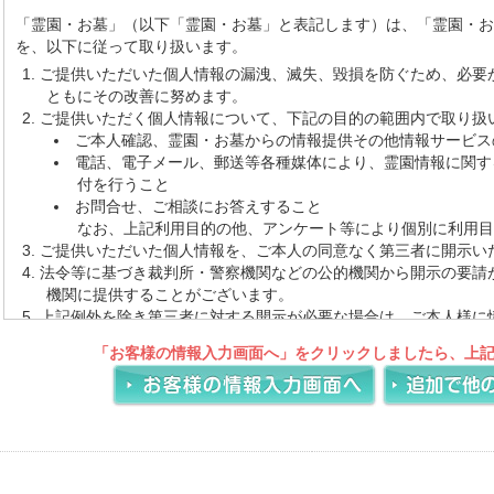
「霊園・お墓」（以下「霊園・お墓」と表記します）は、「霊園・
を、以下に従って取り扱います。
ご提供いただいた個人情報の漏洩、滅失、毀損を防ぐため、必要
ともにその改善に努めます。
ご提供いただく個人情報について、下記の目的の範囲内で取り扱
ご本人確認、霊園・お墓からの情報提供その他情報サービス
電話、電子メール、郵送等各種媒体により、霊園情報に関す
付を行うこと
お問合せ、ご相談にお答えすること
なお、上記利用目的の他、アンケート等により個別に利用目
ご提供いただいた個人情報を、ご本人の同意なく第三者に開示い
法令等に基づき裁判所・警察機関などの公的機関から開示の要請
機関に提供することがございます。
上記例外を除き第三者に対する開示が必要な場合は、ご本人様に
意頂くとともに、当該第三者に対しては当該個人情報の厳重な管
「お客様の情報入力画面へ」をクリックしましたら、上
目的以外の使用を行わせないようにいたします。
個人情報の保護を図るために、また、法令その他の規範の変更に
シーを予告なく改定する事がございます。改定があった場合はホ
す。
登録情報の取扱いについて