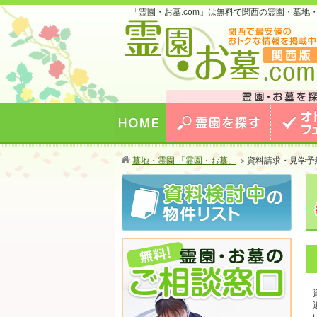
「霊園・お墓.com」は無料で関西の霊園・墓
お墓のことなら霊園・お墓.com 関西版 関西
最安値のおトクな情報を掲載中！
HOME
霊園を探す
オトクな
墓地・霊園 「霊園・お墓」
＞
資料請求・見学予