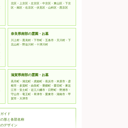
北区・上京区・左京区・中京区・東山区・下京
原
区・南区・右京区・伏見区・山科区・西京区
奈良県南部の霊園・お墓
川上村・黒滝村・下市町・五条市・天川村・下
本
北山村・野迫川村・十津川村
野
原
滋賀県南部の霊園・お墓
高月町・湖北町・虎姫町・長浜市・米原市・彦
根市・多賀町・由良町・豊郷町・愛荘町・東近
江
江市・安土町・近江八幡市・日野町・野洲市・
守山市・竜王町・草津市・栗東市・湖南市・甲
賀市・大津市
石ガイド
石の形と各部名称
墓のデザイン