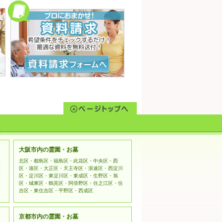
を入力または登録していただく場合が
す。
報の参照・変更・削除につきまして
理的な範囲で速やかに対応いたしま
するために、他の会社のウェブサイ
行われる個人情報の収集に関しまし
てご利用ください。
kets Layer）暗号化技術を用いて
大阪市内の霊園・お墓
姫
北区・都島区・福島区・此花区・中央区・西
相
区・港区・大正区・天王寺区・浪速区・西淀川
市
区・淀川区・東淀川区・東成区・生野区・旭
区・城東区・鶴見区・阿倍野区・住之江区・住
吉区・東住吉区・平野区・西成区
京都市内の霊園・お墓