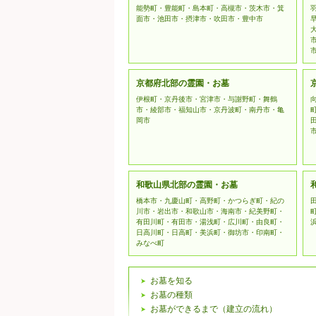
能勢町・豊能町・島本町・高槻市・茨木市・箕
面市・池田市・摂津市・吹田市・豊中市
京都府北部の霊園・お墓
伊根町・京丹後市・宮津市・与謝野町・舞鶴
市・綾部市・福知山市・京丹波町・南丹市・亀
岡市
和歌山県北部の霊園・お墓
橋本市・九慶山町・高野町・かつらぎ町・紀の
川市・岩出市・和歌山市・海南市・紀美野町・
有田川町・有田市・湯浅町・広川町・由良町・
日高川町・日高町・美浜町・御坊市・印南町・
みなべ町
お墓を知る
お墓の種類
お墓ができるまで（建立の流れ）