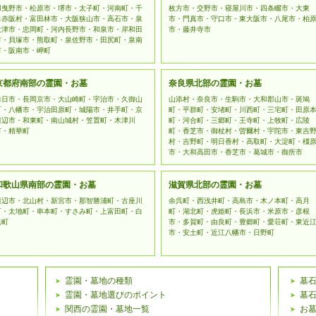
羽曳野市・松原市・堺市・太子町・河南町・千
枚方市・交野市・寝屋川市・四条畷市・大東
早赤阪村・富田林市・大阪狭山市・高石市・泉
市・門真市・守口市・東大阪市・八尾市・柏
大津市・忠岡町・河内長野市・和泉市・岸和田
市・藤井寺市
市・貝塚市・熊取町・泉佐野市・田尻町・泉南
市・阪南市・岬町
京都府南部の霊園・お墓
奈良県北部の霊園・お墓
向日市・長岡京市・大山崎町・宇治市・久御山
山添村・奈良市・生駒市・大和郡山市・斑鳩
町・八幡市・宇治田原町・城陽市・井手町・京
町・平群町・安堵町・川西町・三宅町・田原
田辺市・和東町・南山城村・笠置町・木津川
町・河合町・三郷町・王寺町・上牧町・広陵
市・精華町
町・香芝市・御杖村・曽爾村・宇陀市・東吉
村・吉野町・明日香村・高取町・大淀町・橿
市・大和高田市・香芝市・葛城市・御所市
和歌山県南部の霊園・お墓
滋賀県北部の霊園・お墓
田辺市・北山村・新宮市・那智勝浦町・古座川
余呉町・西浅井町・高島市・木ノ本町・高月
町・太地町・串本町・すさみ町・上富田町・白
町・湖北町・虎姫町・長浜市・米原市・彦根
浜町
市・多賀町・由良町・豊郷町・愛荘町・東近
市・安土町・近江八幡市・日野町
霊園・墓地の種類
墓
霊園・墓地選びのポイント
墓
関西の霊園・墓地一覧
お