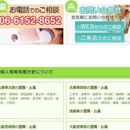
「霊園・お墓」では、サービスの提供にあたり、お客様の個人情報
ございます。頂いた情報は、厳重に管理いたします。
個人情報の提供をお願いする場合について
下記のような場合にお客様の個人情報をいただくことがございま
個人情報の参照・変更・削除
当ウェブサイト上でお客様にご入力いただいた個人を特定する情
は、お客様ご本人から直接お申し出いただきました場合のみ、合
す。
リンク先における個人情報について
当ウェブサイトでは、お客様に対し有用な情報・サービスを提供
トへのリンクを紹介しております。リンク先のウェブサイトにて
ては、当社は管理責任を負いません。お客様ご自身の判断によっ
データの保護について
お客様の個人情報を収集するフォーム利用には、SSL（Secure Soc
おります。
兵庫県北部の霊園・お墓
兵庫県西部の霊園・お墓
豊岡市・香美町・新温泉町・養父市・丹波市・
三木市・加東市・加西市・市川町・福崎町・
朝来市・宍栗市・神河町・多可町・篠山市・西
路市・太子町・たつの市・佐用町・上郡町・
脇市・三田市
生市・赤穂市・稲美町・明石市・播磨・高砂
淡路島の霊園・お墓
大阪府南部の霊園・お墓
大阪府東部の霊園・お墓