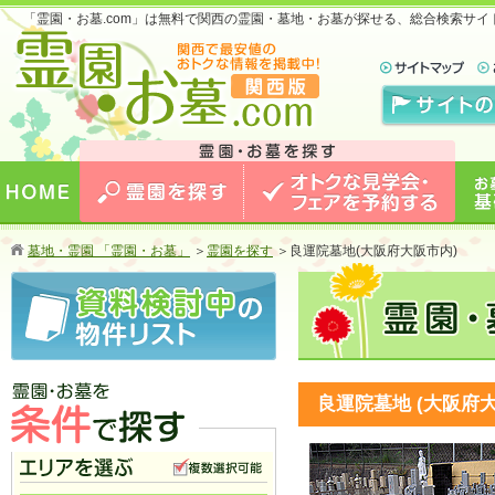
「霊園・お墓.com」は無料で関西の霊園・墓地・お墓が探せる、総合検索サ
お墓のことなら霊園・お墓.com 関西版 関西で
最安値のおトクな情報を掲載中！
HOME
霊園を探す
オトクな見学会・フェアを予約
お墓
墓地・霊園 「霊園・お墓」
＞
霊園を探す
＞
良運院墓地(大阪府大阪市内)
する
良運院墓地 (大阪府
霊園・お墓を条件で探す