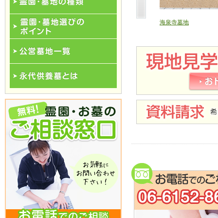
霊園･墓地の種類
正法寺墓苑
大通寺霊園
海泉寺墓地
霊園･墓地選びのポイント
公営墓地一覧
永代供養一覧