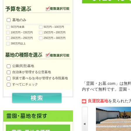
墓地のみ
50万円未満
50万円～100万円
100万円～150万円
150万円～200万円
200万円～250万円
250万円～300万円
300万円以上
公園(民営)墓地
自治体が管理する公営墓地
宗派で選べる/お寺が管理する寺院墓地
「霊園・お墓.com」は
すべてにチェック
内すべて無料です。霊園・
良運院墓地
を見られた