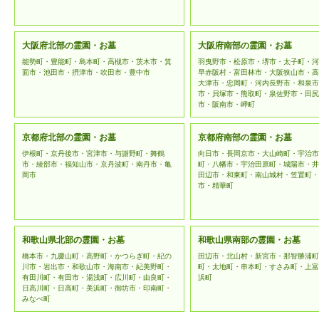
大阪府北部の霊園・お墓
大阪府南部の霊園・お墓
能勢町・豊能町・島本町・高槻市・茨木市・箕
羽曳野市・松原市・堺市・太子町・河
面市・池田市・摂津市・吹田市・豊中市
早赤阪村・富田林市・大阪狭山市・高
大津市・忠岡町・河内長野市・和泉市
市・貝塚市・熊取町・泉佐野市・田尻
市・阪南市・岬町
京都府北部の霊園・お墓
京都府南部の霊園・お墓
伊根町・京丹後市・宮津市・与謝野町・舞鶴
向日市・長岡京市・大山崎町・宇治市
市・綾部市・福知山市・京丹波町・南丹市・亀
町・八幡市・宇治田原町・城陽市・井
岡市
田辺市・和東町・南山城村・笠置町・
市・精華町
和歌山県北部の霊園・お墓
和歌山県南部の霊園・お墓
橋本市・九慶山町・高野町・かつらぎ町・紀の
田辺市・北山村・新宮市・那智勝浦町
川市・岩出市・和歌山市・海南市・紀美野町・
町・太地町・串本町・すさみ町・上富
有田川町・有田市・湯浅町・広川町・由良町・
浜町
日高川町・日高町・美浜町・御坊市・印南町・
みなべ町