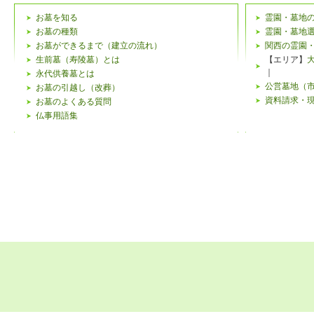
お墓を知る
霊園・墓地
お墓の種類
霊園・墓地
お墓ができるまで（建立の流れ）
関西の霊園
生前墓（寿陵墓）とは
【エリア】
｜
永代供養墓とは
公営墓地（
お墓の引越し（改葬）
資料請求・
お墓のよくある質問
仏事用語集