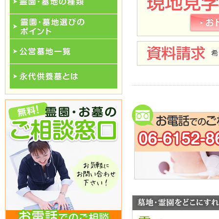
霊園･墓地の種類
霊園･墓地選びのポイント
公営墓地一覧
永代供養一覧