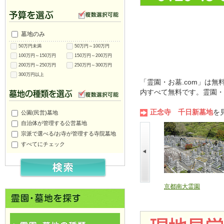
墓地のみ
50万円未満
50万円～100万円
100万円～150万円
150万円～200万円
200万円～250万円
250万円～300万円
300万円以上
「霊園・お墓.com」は
内すべて無料です。霊園・
正念寺 千日新墓地
を
公園(民営)墓地
自治体が管理する公営墓地
宗派で選べる/お寺が管理する寺院墓地
すべてにチェック
大信寺墓地
宇治霊園
京都南大霊園