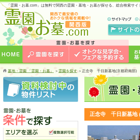
「霊園・お墓.com」は無料で関西の霊園・墓地・お墓が探せる、総合検索サ
お墓のことなら霊園・お墓.com 関西版 関西で
最安値のおトクな情報を掲載中！
HOME
霊園を探す
オトクな見学会・フェアを予約
お墓
墓地・霊園 「霊園・お墓」
＞
霊園を探す
＞
正念寺 千日新墓地(京都府南部)
する
正念寺 千日新墓地 
霊園・お墓を条件で探す