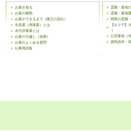
お墓を知る
霊園・墓地
お墓の種類
霊園・墓地
お墓ができるまで（建立の流れ）
関西の霊園
生前墓（寿陵墓）とは
【エリア】
｜
永代供養墓とは
公営墓地（
お墓の引越し（改葬）
資料請求・
お墓のよくある質問
仏事用語集