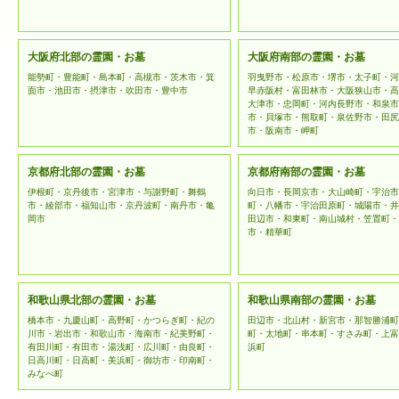
大阪府北部の霊園・お墓
大阪府南部の霊園・お墓
能勢町・豊能町・島本町・高槻市・茨木市・箕
羽曳野市・松原市・堺市・太子町・河
面市・池田市・摂津市・吹田市・豊中市
早赤阪村・富田林市・大阪狭山市・高
大津市・忠岡町・河内長野市・和泉市
市・貝塚市・熊取町・泉佐野市・田尻
市・阪南市・岬町
京都府北部の霊園・お墓
京都府南部の霊園・お墓
伊根町・京丹後市・宮津市・与謝野町・舞鶴
向日市・長岡京市・大山崎町・宇治市
市・綾部市・福知山市・京丹波町・南丹市・亀
町・八幡市・宇治田原町・城陽市・井
岡市
田辺市・和東町・南山城村・笠置町・
市・精華町
和歌山県北部の霊園・お墓
和歌山県南部の霊園・お墓
橋本市・九慶山町・高野町・かつらぎ町・紀の
田辺市・北山村・新宮市・那智勝浦町
川市・岩出市・和歌山市・海南市・紀美野町・
町・太地町・串本町・すさみ町・上富
有田川町・有田市・湯浅町・広川町・由良町・
浜町
日高川町・日高町・美浜町・御坊市・印南町・
みなべ町