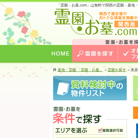
「霊園・お墓.com」は無料で関西の霊園・墓
お墓のことなら霊園・お墓.com 関西版 関西
最安値のおトクな情報を掲載中！
HOME
霊園を探す
オトクな
墓地・霊園 「霊園・お墓」
＞
霊園を探す
＞
美原
霊園・お墓を条件で探す