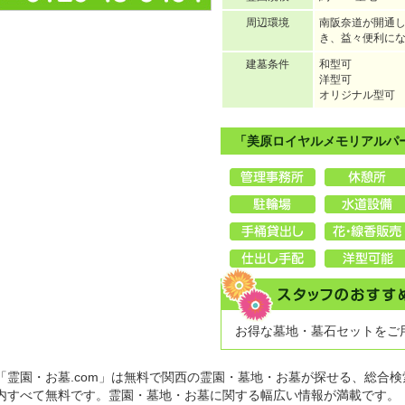
周辺環境
南阪奈道が開通
き、益々便利に
建墓条件
和型可
洋型可
オリジナル型可
「美原ロイヤルメモリアルパ
お得な墓地・墓石セットをご
「霊園・お墓.com」は無料で関西の霊園・墓地・お墓が探せる、総合検
内すべて無料です。霊園・墓地・お墓に関する幅広い情報が満載です。