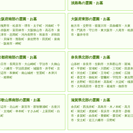
淡路島の霊園・お墓
大阪府南部の霊園・お墓
大阪府東部の霊園・お墓
羽曳野市・松原市・堺市・太子町・河南町・千
枚方市・交野市・寝屋川市・四条畷市・大東
早赤阪村・富田林市・大阪狭山市・高石市・泉
市・門真市・守口市・東大阪市・八尾市・柏
大津市・忠岡町・河内長野市・和泉市・岸和田
市・藤井寺市
市・貝塚市・熊取町・泉佐野市・田尻町・泉南
市・阪南市・岬町
京都府南部の霊園・お墓
奈良県北部の霊園・お墓
向日市・長岡京市・大山崎町・宇治市・久御山
山添村・奈良市・生駒市・大和郡山市・斑鳩
町・八幡市・宇治田原町・城陽市・井手町・京
町・平群町・安堵町・川西町・三宅町・田原
田辺市・和東町・南山城村・笠置町・木津川
町・河合町・三郷町・王寺町・上牧町・広陵
市・精華町
町・香芝市・御杖村・曽爾村・宇陀市・東吉
村・吉野町・明日香村・高取町・大淀町・橿
市・大和高田市・香芝市・葛城市・御所市
和歌山県南部の霊園・お墓
滋賀県北部の霊園・お墓
田辺市・北山村・新宮市・那智勝浦町・古座川
余呉町・西浅井町・高島市・木ノ本町・高月
町・太地町・串本町・すさみ町・上富田町・白
町・湖北町・虎姫町・長浜市・米原市・彦根
浜町
市・多賀町・由良町・豊郷町・愛荘町・東近
市・安土町・近江八幡市・日野町