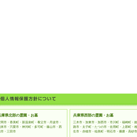
兵庫県北部の霊園・お墓
兵庫県西部の霊園・お墓
豊岡市・香美町・新温泉町・養父市・丹波市・
三木市・加東市・加西市・市川町・福崎町・
朝来市・宍栗市・神河町・多可町・篠山市・西
路市・太子町・たつの市・佐用町・上郡町・
脇市・三田市
生市・赤穂市・稲美町・明石市・播磨・高砂