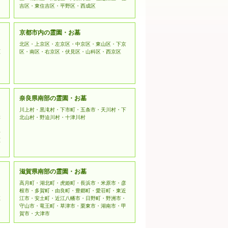
吉区・東住吉区・平野区・西成区
京都市内の霊園・お墓
北区・上京区・左京区・中京区・東山区・下京
原
区・南区・右京区・伏見区・山科区・西京区
奈良県南部の霊園・お墓
川上村・黒滝村・下市町・五条市・天川村・下
本
北山村・野迫川村・十津川村
野
原
滋賀県南部の霊園・お墓
高月町・湖北町・虎姫町・長浜市・米原市・彦
根市・多賀町・由良町・豊郷町・愛荘町・東近
江
江市・安土町・近江八幡市・日野町・野洲市・
守山市・竜王町・草津市・栗東市・湖南市・甲
賀市・大津市