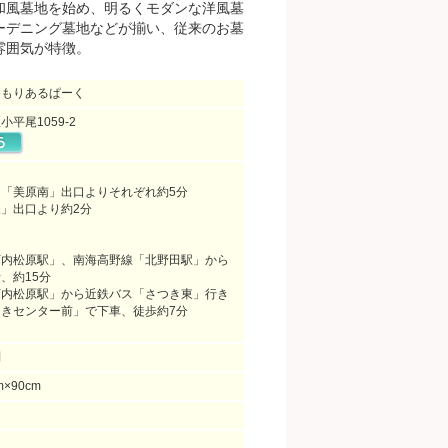
和風墓地を始め、明るくモダンな洋風墓
ーデニング墓地などが揃い、従来のお墓
雰囲気が特徴。
めもりあるぱーく
平尾1059-2
「美原南」出口よりそれぞれ約5分
」出口より約2分
河内松原駅」、南海高野線「北野田駅」から
、約15分
河内松原駅」から近鉄バス「さつき東」行き
きセンター前」で下車、徒歩約7分
問
m×90cm