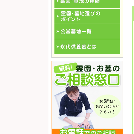
霊園･墓地の種類
霊園･墓地選びのポイント
公営墓地一覧
永代供養一覧