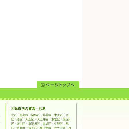
大阪市内の霊園・お墓
姫
北区・都島区・福島区・此花区・中央区・西
相
区・港区・大正区・天王寺区・浪速区・西淀川
市
区・淀川区・東淀川区・東成区・生野区・旭
区・城東区・鶴見区・阿倍野区・住之江区・住