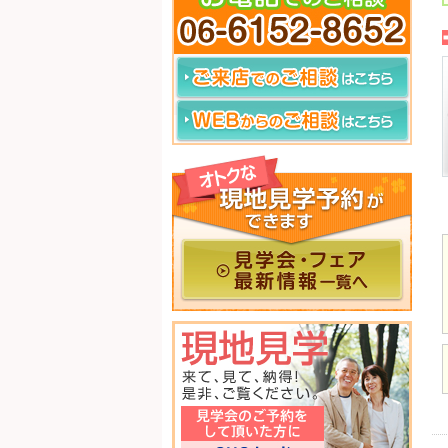
霊園
新家・金岡・野尻共同墓地
當麻寺来迎院 柏原墓地
中室院霊園