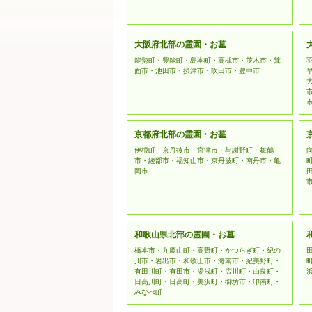
大阪府北部の霊園・お墓
能勢町・豊能町・島本町・高槻市・茨木市・箕
面市・池田市・摂津市・吹田市・豊中市
京都府北部の霊園・お墓
伊根町・京丹後市・宮津市・与謝野町・舞鶴
市・綾部市・福知山市・京丹波町・南丹市・亀
岡市
和歌山県北部の霊園・お墓
橋本市・九慶山町・高野町・かつらぎ町・紀の
川市・岩出市・和歌山市・海南市・紀美野町・
有田川町・有田市・湯浅町・広川町・由良町・
日高川町・日高町・美浜町・御坊市・印南町・
みなべ町