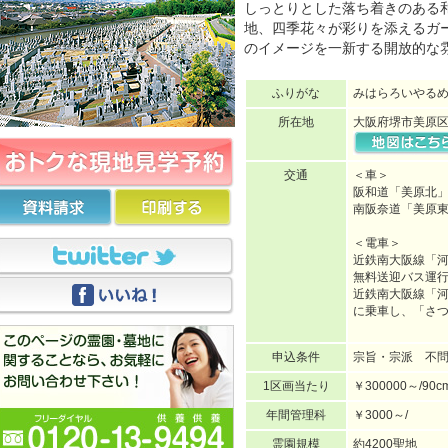
しっとりとした落ち着きのある
地、四季花々が彩りを添えるガ
のイメージを一新する開放的な
ふりがな
みはらろいやる
所在地
大阪府堺市美原区小
交通
＜車＞
阪和道「美原北」
南阪奈道「美原東
＜電車＞
近鉄南大阪線「
無料送迎バス運行
近鉄南大阪線「
に乗車し、「さつ
申込条件
宗旨・宗派 不
1区画当たり
￥300000～/90c
年間管理科
￥3000～/
霊園規模
約4200聖地