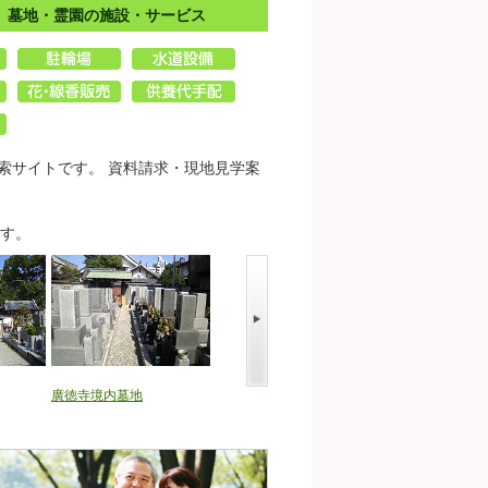
」墓地・霊園の施設・サービス
索サイトです。 資料請求・現地見学案
す。
廣徳寺境内墓地
昌林寺境内墓地
西宮市営 満池谷