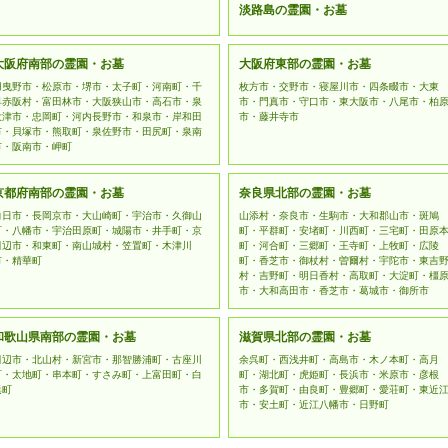
淡路島の霊園・お墓
大阪府南部の霊園・お墓
大阪府東部の霊園・お墓
羽曳野市・松原市・堺市・太子町・河南町・千
枚方市・交野市・寝屋川市・四条畷市・大東
早赤阪村・富田林市・大阪狭山市・高石市・泉
市・門真市・守口市・東大阪市・八尾市・柏
大津市・忠岡町・河内長野市・和泉市・岸和田
市・藤井寺市
市・貝塚市・熊取町・泉佐野市・田尻町・泉南
市・阪南市・岬町
京都府南部の霊園・お墓
奈良県北部の霊園・お墓
向日市・長岡京市・大山崎町・宇治市・久御山
山添村・奈良市・生駒市・大和郡山市・斑鳩
町・八幡市・宇治田原町・城陽市・井手町・京
町・平群町・安堵町・川西町・三宅町・田原
田辺市・和東町・南山城村・笠置町・木津川
町・河合町・三郷町・王寺町・上牧町・広陵
市・精華町
町・香芝市・御杖村・曽爾村・宇陀市・東吉
村・吉野町・明日香村・高取町・大淀町・橿
市・大和高田市・香芝市・葛城市・御所市
和歌山県南部の霊園・お墓
滋賀県北部の霊園・お墓
田辺市・北山村・新宮市・那智勝浦町・古座川
余呉町・西浅井町・高島市・木ノ本町・高月
町・太地町・串本町・すさみ町・上富田町・白
町・湖北町・虎姫町・長浜市・米原市・彦根
浜町
市・多賀町・由良町・豊郷町・愛荘町・東近
市・安土町・近江八幡市・日野町