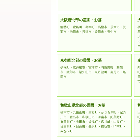
大阪府北部の霊園・お墓
能勢町・豊能町・島本町・高槻市・茨木市・箕
面市・池田市・摂津市・吹田市・豊中市
京都府北部の霊園・お墓
伊根町・京丹後市・宮津市・与謝野町・舞鶴
市・綾部市・福知山市・京丹波町・南丹市・亀
岡市
和歌山県北部の霊園・お墓
橋本市・九慶山町・高野町・かつらぎ町・紀の
川市・岩出市・和歌山市・海南市・紀美野町・
有田川町・有田市・湯浅町・広川町・由良町・
日高川町・日高町・美浜町・御坊市・印南町・
みなべ町