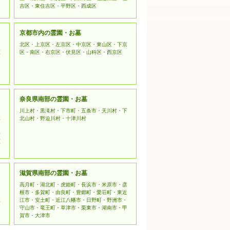
吉区・東住吉区・平野区・西成区
京都市内の霊園・お墓
北区・上京区・左京区・中京区・東山区・下京
原
区・南区・右京区・伏見区・山科区・西京区
奈良県南部の霊園・お墓
川上村・黒滝村・下市町・五条市・天川村・下
本
北山村・野迫川村・十津川村
野
原
滋賀県南部の霊園・お墓
高月町・湖北町・虎姫町・長浜市・米原市・彦
根市・多賀町・由良町・豊郷町・愛荘町・東近
江
江市・安土町・近江八幡市・日野町・野洲市・
守山市・竜王町・草津市・栗東市・湖南市・甲
賀市・大津市