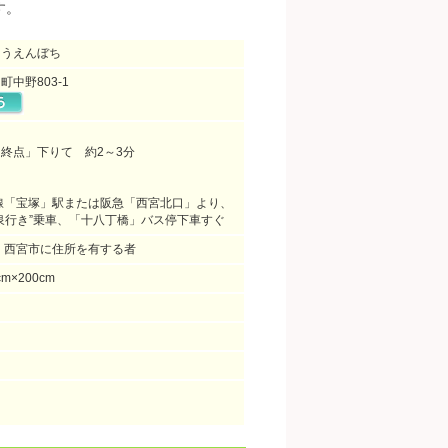
す。
こうえんぼち
中野803-1
終点」下りて 約2～3分
線「宝塚」駅または阪急「西宮北口」より、
泉行き”乗車、「十八丁橋」バス停下車すぐ
、西宮市に住所を有する者
cm×200cm