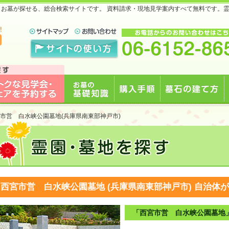
地・お墓が探せる、総合検索サイトです。 資料請求・現地見学案内すべて無料です。
で
見学会・フェアを予約
お墓の基礎知識
購入手順
墓石の建て方
市営 白水峡公園墓地(兵庫県南東部神戸市)
する
西宮市営 白水峡公園墓地 (兵庫県南東部神戸市)
自治体が
「西宮市営 白水峡公園墓地