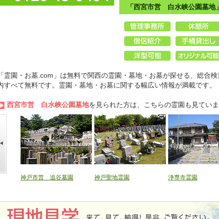
「西宮市営 白水峡公園墓地
「霊園・お墓.com」は無料で関西の霊園・墓地・お墓が探せる、総合検
内すべて無料です。霊園・墓地・お墓に関する幅広い情報が満載です。
西宮市営 白水峡公園墓地
を見られた方は、こちらの霊園も見ていま
園墓地
神戸市営 追谷墓園
神戸聖地霊園
浄専寺霊園