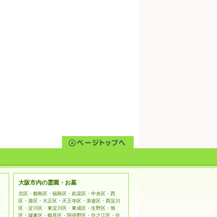
大阪市内の霊園・お墓
姫
北区・都島区・福島区・此花区・中央区・西
相
区・港区・大正区・天王寺区・浪速区・西淀川
市
区・淀川区・東淀川区・東成区・生野区・旭
区・城東区・鶴見区・阿倍野区・住之江区・住