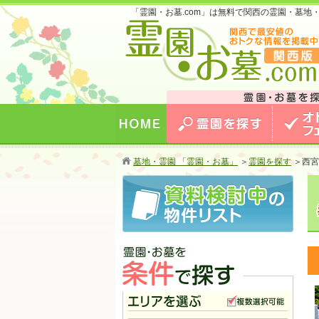
「霊園・お墓.com」は無料で関西の霊園・墓
お墓のことなら霊園・お墓.com 関西版 関西
最安値のおトクな情報を掲載中！
HOME
霊園を探す
オトクな
墓地・霊園 「霊園・お墓」
＞
霊園を探す
＞
西宮
霊園・お墓を条件で探す