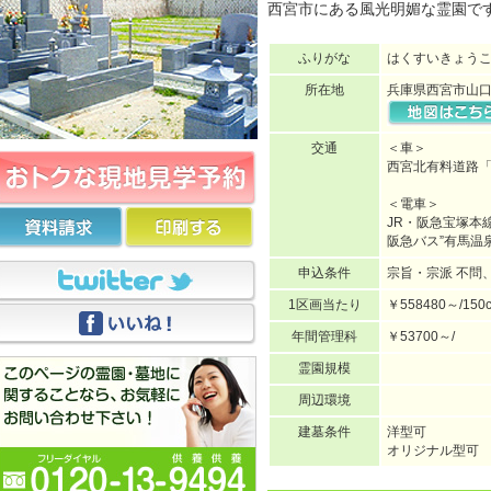
西宮市にある風光明媚な霊園で
ふりがな
はくすいきょう
所在地
兵庫県西宮市山口町
交通
＜車＞
西宮北有料道路「
＜電車＞
JR・阪急宝塚本
阪急バス”有馬温
申込条件
宗旨・宗派 不問
1区画当たり
￥558480～/150
年間管理科
￥53700～/
霊園規模
周辺環境
建墓条件
洋型可
オリジナル型可