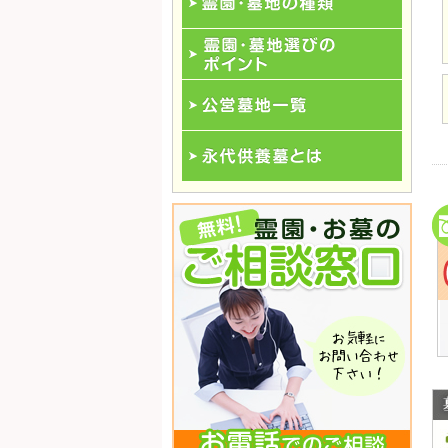
霊園･墓地の種類
霊園･墓地選びのポイント
公営墓地一覧
永代供養一覧