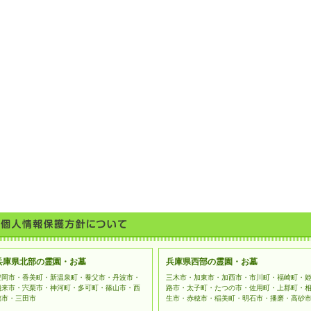
兵庫県北部の霊園・お墓
兵庫県西部の霊園・お墓
豊岡市・香美町・新温泉町・養父市・丹波市・
三木市・加東市・加西市・市川町・福崎町・
朝来市・宍栗市・神河町・多可町・篠山市・西
路市・太子町・たつの市・佐用町・上郡町・
脇市・三田市
生市・赤穂市・稲美町・明石市・播磨・高砂