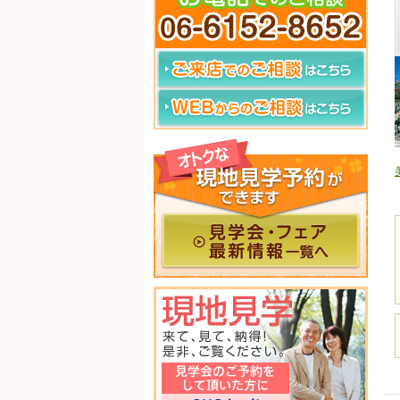
當麻寺来迎院 柏原墓地
多聞院霊園