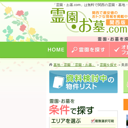
「霊園・お墓.com」は無料で関西の霊園・墓
お墓のことなら霊園・お墓.com 関西版 関西
最安値のおトクな情報を掲載中！
HOME
霊園を探す
オトクな
墓地・霊園 「霊園・お墓」
＞
霊園を探す
＞
美原
霊園・お墓を条件で探す