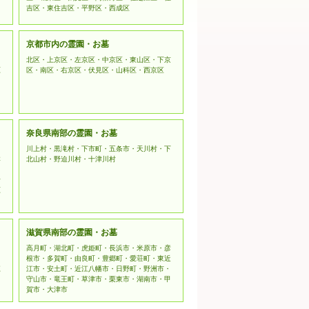
吉区・東住吉区・平野区・西成区
京都市内の霊園・お墓
北区・上京区・左京区・中京区・東山区・下京
原
区・南区・右京区・伏見区・山科区・西京区
奈良県南部の霊園・お墓
川上村・黒滝村・下市町・五条市・天川村・下
本
北山村・野迫川村・十津川村
野
原
滋賀県南部の霊園・お墓
高月町・湖北町・虎姫町・長浜市・米原市・彦
根市・多賀町・由良町・豊郷町・愛荘町・東近
江
江市・安土町・近江八幡市・日野町・野洲市・
守山市・竜王町・草津市・栗東市・湖南市・甲
賀市・大津市