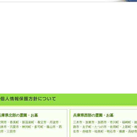
兵庫県北部の霊園・お墓
兵庫県西部の霊園・お墓
豊岡市・香美町・新温泉町・養父市・丹波市・
三木市・加東市・加西市・市川町・福崎町・
朝来市・宍栗市・神河町・多可町・篠山市・西
路市・太子町・たつの市・佐用町・上郡町・
脇市・三田市
生市・赤穂市・稲美町・明石市・播磨・高砂