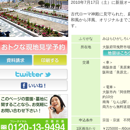
2010年7月17日（土）に新規オ
古代ローマ神殿に見守られた、
和風から洋風、オリジナルまで
す。
ふりがな
みはらひがしろ
所在地
大阪府羽曳野市埴
交通
＜車＞
南阪奈道「美原東
阪和道「美原北」
＜電車＞
大阪市内「阿倍
約10分
南海「なんば駅」
両方から無料送
申込条件
宗旨・宗派 不
1区画当たり
￥225000～/60c