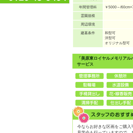
年間管理科
￥5000～/60cm×
霊園規模
周辺環境
建墓条件
和型可
洋型可
オリジナル型可
「美原東ロイヤルメモリアル
サービス
今ならお好きな区画をご購入
見学会も行っていますので、