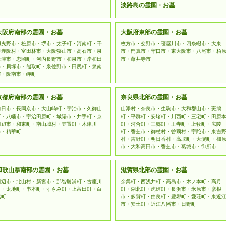
淡路島の霊園・お墓
大阪府南部の霊園・お墓
大阪府東部の霊園・お墓
羽曳野市・松原市・堺市・太子町・河南町・千
枚方市・交野市・寝屋川市・四条畷市・大東
早赤阪村・富田林市・大阪狭山市・高石市・泉
市・門真市・守口市・東大阪市・八尾市・柏
大津市・忠岡町・河内長野市・和泉市・岸和田
市・藤井寺市
市・貝塚市・熊取町・泉佐野市・田尻町・泉南
市・阪南市・岬町
京都府南部の霊園・お墓
奈良県北部の霊園・お墓
向日市・長岡京市・大山崎町・宇治市・久御山
山添村・奈良市・生駒市・大和郡山市・斑鳩
町・八幡市・宇治田原町・城陽市・井手町・京
町・平群町・安堵町・川西町・三宅町・田原
田辺市・和東町・南山城村・笠置町・木津川
町・河合町・三郷町・王寺町・上牧町・広陵
市・精華町
町・香芝市・御杖村・曽爾村・宇陀市・東吉
村・吉野町・明日香村・高取町・大淀町・橿
市・大和高田市・香芝市・葛城市・御所市
和歌山県南部の霊園・お墓
滋賀県北部の霊園・お墓
田辺市・北山村・新宮市・那智勝浦町・古座川
余呉町・西浅井町・高島市・木ノ本町・高月
町・太地町・串本町・すさみ町・上富田町・白
町・湖北町・虎姫町・長浜市・米原市・彦根
浜町
市・多賀町・由良町・豊郷町・愛荘町・東近
市・安土町・近江八幡市・日野町