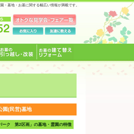
霊園・墓地・お墓に関する幅広い情報が満載です。
お墓の引っ越し・改装
お墓の建て替えリフォ
ーム
公園(民営)墓地
パーク 第2区画」の墓地・霊園の特徴