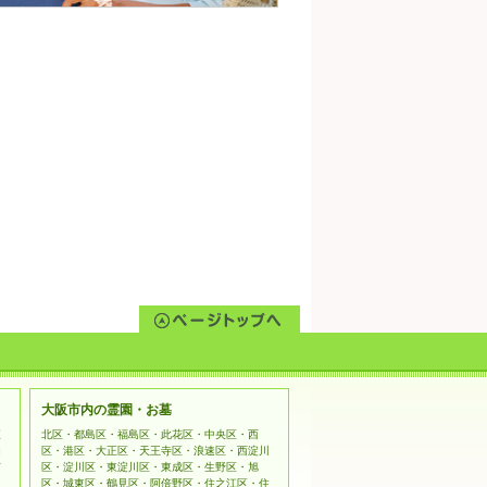
大阪市内の霊園・お墓
姫
北区・都島区・福島区・此花区・中央区・西
相
区・港区・大正区・天王寺区・浪速区・西淀川
市
区・淀川区・東淀川区・東成区・生野区・旭
区・城東区・鶴見区・阿倍野区・住之江区・住