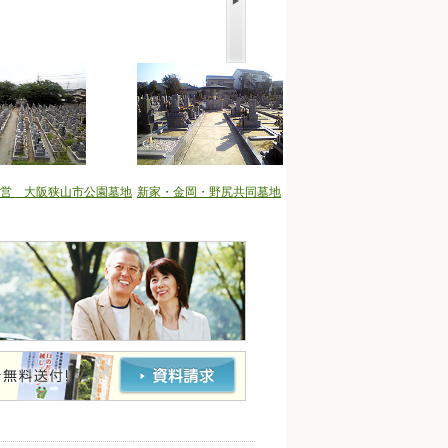
営 大阪狭山市公園墓地
新家・金岡・野尻共同墓地
當麻寺来迎院 柏原