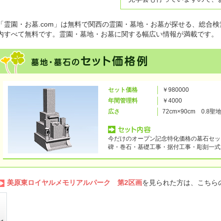
「霊園・お墓.com」は無料で関西の霊園・墓地・お墓が探せる、総合検
内すべて無料です。霊園・墓地・お墓に関する幅広い情報が満載です。
セット価格
￥980000
年間管理料
￥4000
広さ
72cm×90cm 0.8聖
今だけのオープン記念特化価格の墓石セッ
碑・巻石・基礎工事・据付工事・彫刻一式
美原東ロイヤルメモリアルパーク 第2区画
を見られた方は、こちら