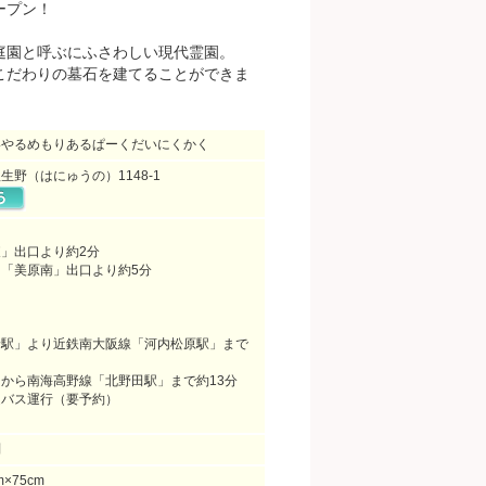
ープン！
庭園と呼ぶにふさわしい現代霊園。
こだわりの墓石を建てることができま
いやるめもりあるぱーくだいにくかく
生野（はにゅうの）1148-1
」出口より約2分
「美原南」出口より約5分
野駅」より近鉄南大阪線「河内松原駅」まで
から南海高野線「北野田駅」まで約13分
迎バス運行（要予約）
問
m×75cm