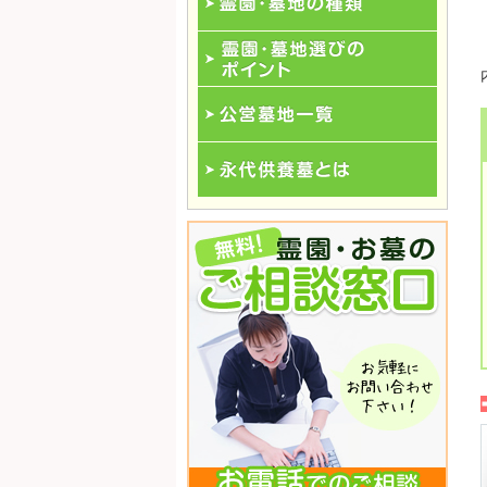
霊園･墓地の種類
霊園･墓地選びのポイント
公営墓地一覧
永代供養一覧