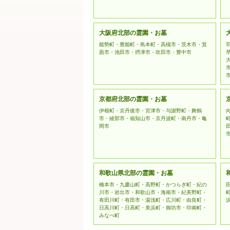
大阪府北部の霊園・お墓
能勢町・豊能町・島本町・高槻市・茨木市・箕
面市・池田市・摂津市・吹田市・豊中市
京都府北部の霊園・お墓
伊根町・京丹後市・宮津市・与謝野町・舞鶴
市・綾部市・福知山市・京丹波町・南丹市・亀
岡市
和歌山県北部の霊園・お墓
橋本市・九慶山町・高野町・かつらぎ町・紀の
川市・岩出市・和歌山市・海南市・紀美野町・
有田川町・有田市・湯浅町・広川町・由良町・
日高川町・日高町・美浜町・御坊市・印南町・
みなべ町