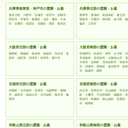
兵庫県南東部・神戸市の霊園・お墓
兵庫県北部の霊園・お墓
猪名川町・川西市・宝塚市・伊丹市・尼崎市・
豊岡市・香美町・新温泉町・養父市・
西宮市・芦屋市・東灘区・北区・灘区・中央
朝来市・宍栗市・神河町・多可町・篠
区・兵庫区・長田区・須磨区・西区・垂水区
脇市・三田市
大阪府北部の霊園・お墓
大阪府南部の霊園・お墓
能勢町・豊能町・島本町・高槻市・茨木市・箕
羽曳野市・松原市・堺市・太子町・河
面市・池田市・摂津市・吹田市・豊中市
早赤阪村・富田林市・大阪狭山市・高
大津市・忠岡町・河内長野市・和泉市
市・貝塚市・熊取町・泉佐野市・田尻
市・阪南市・岬町
京都府北部の霊園・お墓
京都府南部の霊園・お墓
伊根町・京丹後市・宮津市・与謝野町・舞鶴
向日市・長岡京市・大山崎町・宇治市
市・綾部市・福知山市・京丹波町・南丹市・亀
町・八幡市・宇治田原町・城陽市・井
岡市
田辺市・和東町・南山城村・笠置町・
市・精華町
和歌山県北部の霊園・お墓
和歌山県南部の霊園・お墓