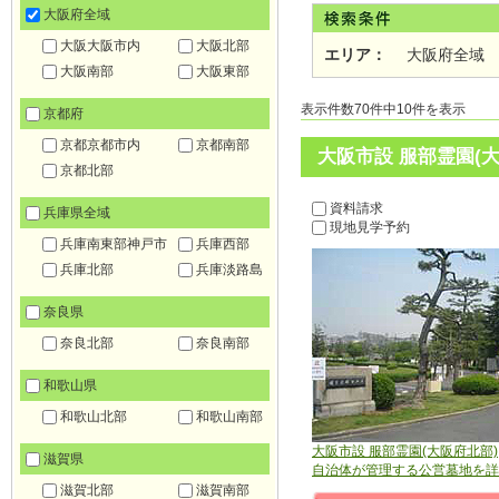
大阪府全域
大阪大阪市内
大阪北部
エリア：
大阪府全域
大阪南部
大阪東部
表示件数70件中10件を表示
京都府
京都京都市内
京都南部
大阪市設 服部霊園(
京都北部
資料請求
兵庫県全域
現地見学予約
兵庫南東部神戸市
兵庫西部
兵庫北部
兵庫淡路島
奈良県
奈良北部
奈良南部
和歌山県
和歌山北部
和歌山南部
大阪市設 服部霊園(大阪府北部)
滋賀県
自治体が管理する公営墓地を詳
滋賀北部
滋賀南部