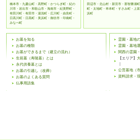
橋本市・九慶山町・高野町・かつらぎ町・紀の
田辺市・北山村・新宮市・那智勝浦町
川市・岩出市・和歌山市・海南市・紀美野町・
町・太地町・串本町・すさみ町・上富
有田川町・有田市・湯浅町・広川町・由良町・
浜町
日高川町・日高町・美浜町・御坊市・印南町・
みなべ町
お墓を知る
霊園・墓地
お墓の種類
霊園・墓地
お墓ができるまで（建立の流れ）
関西の霊園
生前墓（寿陵墓）とは
【エリア】
｜
永代供養墓とは
公営墓地（
お墓の引越し（改葬）
資料請求・
お墓のよくある質問
仏事用語集