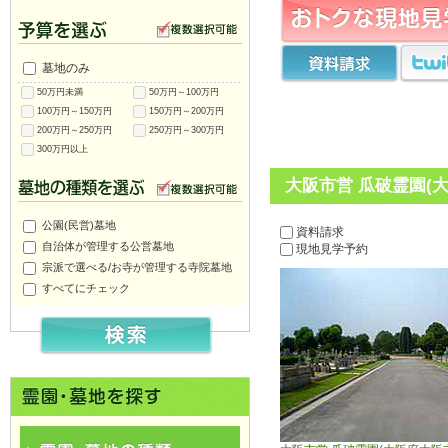
墓地のみ
50万円未満
50万円～100万円
100万円～150万円
150万円～200万円
200万円～250万円
250万円～300万円
300万円以上
大阪市営 瓜破霊園(
公園(民営)墓地
資料請求
自治体が管理する公営墓地
現地見学予約
宗派で選べる/お寺が管理する寺院墓地
すべてにチェック