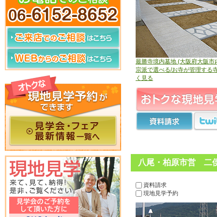
最勝寺境内墓地 (大阪府大阪市
宗派で選べる/お寺が管理する
く見る
八尾・柏原市営 二俣
資料請求
現地見学予約