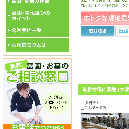
大阪市営 瓜破霊園(大阪府大阪
自治体が管理する公営墓地を詳
霊園･墓地の種類
霊園･墓地選びのポイント
公営墓地一覧
永代供養一覧
最勝寺境内墓地 (大
資料請求
現地見学予約