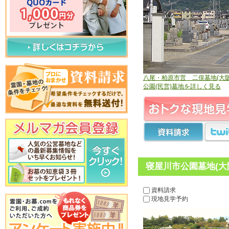
八尾・柏原市営 二俣墓地(大阪
公園(民営)墓地を詳しく見る
寝屋川市公園墓地(大
資料請求
現地見学予約