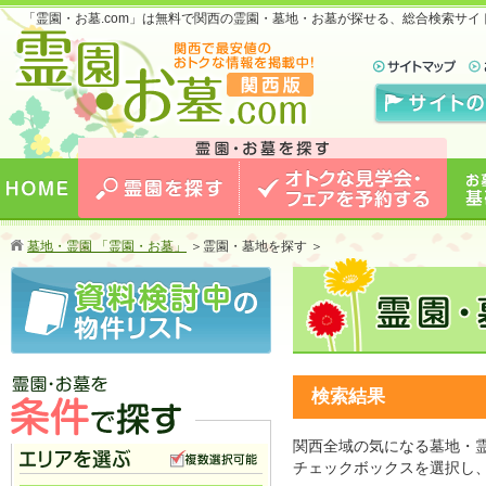
「霊園・お墓.com」は無料で関西の霊園・墓地・お墓が探せる、総合検索サ
お墓のことなら霊園・お墓.com 関西版 関西で
最安値のおトクな情報を掲載中！
HOME
霊園を探す
オトクな見学会・フェアを予約
お墓
墓地・霊園 「霊園・お墓」
＞
霊園・墓地を探す ＞
する
検索結果
関西全域の気になる墓地・
霊園・お墓を条件で探す
チェックボックスを選択し